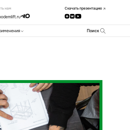
ть нам
Скачать презентацию
odemlift.ru
рименения
Поиск