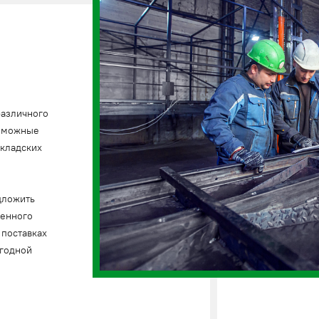
различного
озможные
складских
дложить
венного
 поставках
ыгодной