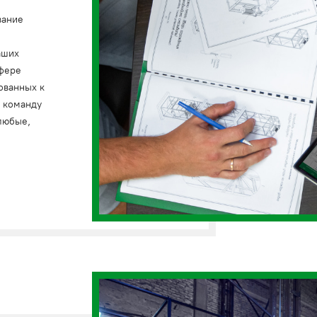
вание
аших
сфере
ованных к
и команду
любые,