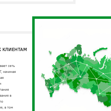
К КЛИЕНТАМ
вает сеть
, начиная
вая
и
мпания
вания в
по
я, в том