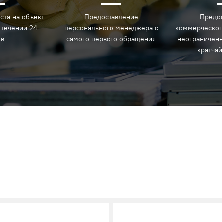
ста на объект
Предоставление
Предо
 течении 24
персонального менеджера с
коммерческог
ов
самого первого обращения
неограниченн
кратча