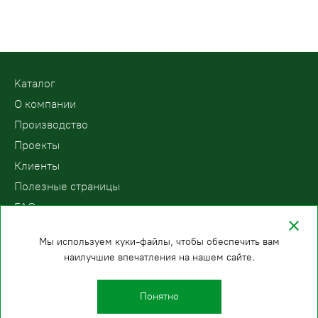
Kаталог
О компании
Производство
Проекты
Клиенты
Полезные страницы
FAQ
Контакты
Мы используем куки-файлы, чтобы обеспечить вам
наилучшие впечатления на нашем сайте.
ООО «ПодъемЛифт»
Бесплатный звонок по России
Политика
8 (800) 200-78-15
конфиденциальности
Понятно
Новосибирск
E-mail: