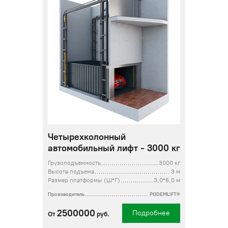
Четырехколонный
автомобильный лифт - 3000 кг
Грузоподъемность
3000 кг
Высота подъема
3 м
Размер платформы (Ш*Г)
3,0*6,0 м
Производитель
PODEMLIFT®
2500000
Подробнее
От
руб.