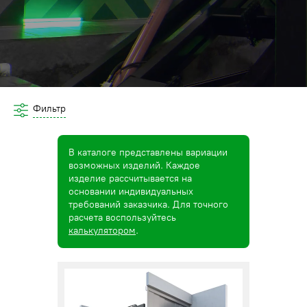
Фильтр
В каталоге представлены вариации
возможных изделий. Каждое
изделие рассчитывается на
основании индивидуальных
требований заказчика. Для точного
расчета воспользуйтесь
калькулятором
.