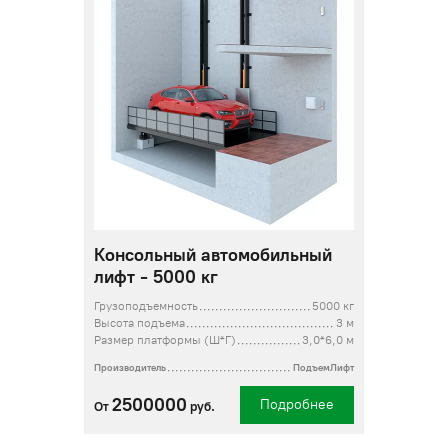
Консольный автомобильный
лифт - 5000 кг
Грузоподъемность
5000 кг
Высота подъема
3 м
Размер платформы (Ш*Г)
3,0*6,0 м
Производитель
ПодъемЛифт
2500000
Подробнее
От
руб.