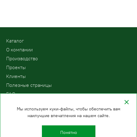
Kаталог
О компании
Производство
Проекты
Клиенты
Полезные страницы
FAQ
Контакты
Мы используем куки-файлы, чтобы обеспечить вам
наилучшие впечатления на нашем сайте.
ООО «ПодъемЛифт»
Бесплатный звонок по России
Политика
8 (800) 200-78-15
конфиденциальности
Понятно