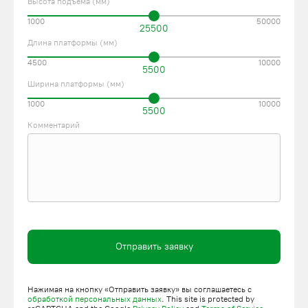
Высота подъема (мм)
техническое обслуживание подъемников. На все
1000
50000
25500
выпускаемые модели предоставляем расширенную
Длина платформы (мм)
гарантию. Оставляйте заявку на сайте или закажите обратный
звонок.
4500
10000
5500
Ширина платформы (мм)
1000
10000
5500
Комментарий
Отправить заявку
Нажимая на кнопку «Отправить заявку» вы соглашаетесь с
обработкой персональных данных
. This site is protected by