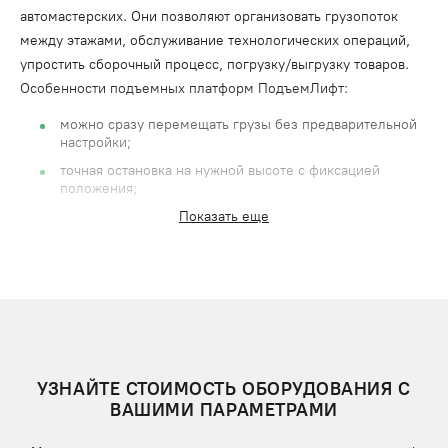
автомастерских. Они позволяют организовать грузопоток
между этажами, обслуживание технологических операций,
упростить сборочный процесс, погрузку/выгрузку товаров.
Особенности подъемных платформ ПодъемЛифт:
можно сразу перемещать грузы без предварительной
настройки;
точная остановка на нужной высоте с фиксацией
положения;
монтаж в помещении в любой площади или на
Показать еще
открытой площадке;
плавный ход платформы без риска повреждения,
падения груза;
устойчивое положение при подъеме, без риска
опрокидывания.
Предварительную цену на подъемную платформу можно
узнать на сайте, заполнив онлайн-форму.
УЗНАЙТЕ СТОИМОСТЬ ОБОРУДОВАНИЯ С
ВАШИМИ ПАРАМЕТРАМИ
КАК УСТРОЕНЫ ПОДЪЕМНЫЕ ПЛАТФОРМЫ