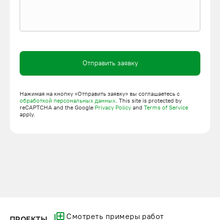
гарантия 60 месяцев. В перечень дополнительных услуг
входит доставка на объект, установка и пуско-наладочные
работы, техническое обслуживание. Цену на шахтный
подъемник можно предварительно рассчитать прямо на
сайте, заполнив онлайн-форму с параметрами. Для заказа
Отправить заявку
оборудования оставьте онлайн-заявку.
Нажимая на кнопку «Отправить заявку» вы соглашаетесь с
обработкой персональных данных
. This site is protected by
reCAPTCHA and the Google
Privacy Policy
and
Terms of Service
apply.
Смотреть примеры работ
ПРОЕКТЫ