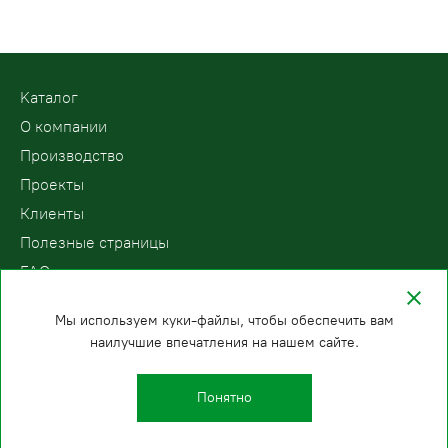
Kаталог
О компании
Производство
Проекты
Клиенты
Полезные страницы
FAQ
Контакты
Мы используем куки-файлы, чтобы обеспечить вам
наилучшие впечатления на нашем сайте.
ООО «ПодъемЛифт»
Бесплатный звонок по России
Политика
8 (800) 200-78-15
конфиденциальности
Понятно
Новосибирск
E-mail:
+7 (383) 207-85-53
info@podemlift.ru