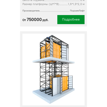
Высота подъема
6 м
Размер платформы (Ш*Г*В)
1,5*1,5*2,0 м
Производитель
ПодъемЛифт
750000
Подробнее
От
руб.