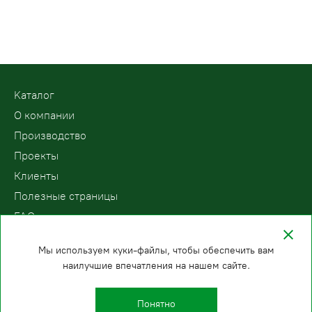
Kаталог
О компании
Производство
Проекты
Клиенты
Полезные страницы
FAQ
Контакты
Мы используем куки-файлы, чтобы обеспечить вам
наилучшие впечатления на нашем сайте.
ООО «ПодъемЛифт»
Бесплатный звонок по России
Политика
8 (800) 200-78-15
конфиденциальности
Понятно