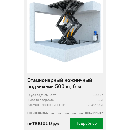
Стационарный ножничный
подъемник 500 кг, 6 м
Грузоподъемность
500 кг
Высота подъема
6 м
Размер платформы (Ш*Г)
2,0*2,0 м
Производитель
ПодъемЛифт
1100000
Подробнее
От
руб.