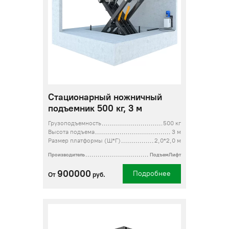
Стационарный ножничный
подъемник 500 кг, 3 м
Грузоподъемность
500 кг
Высота подъема
3 м
Размер платформы (Ш*Г)
2,0*2,0 м
Производитель
ПодъемЛифт
900000
Подробнее
От
руб.