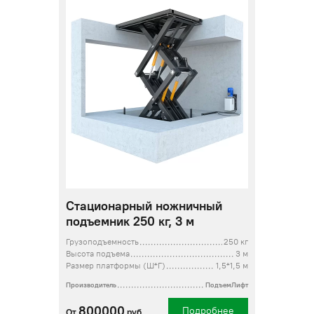
Стационарный ножничный
подъемник 250 кг, 3 м
Грузоподъемность
250 кг
Высота подъема
3 м
Размер платформы (Ш*Г)
1,5*1,5 м
Производитель
ПодъемЛифт
800000
Подробнее
От
руб.