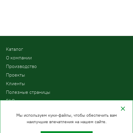
Kаталог
О компании
Производство
Проекты
Клиенты
Полезные страницы
FAQ
Контакты
Мы используем куки-файлы, чтобы обеспечить вам
наилучшие впечатления на нашем сайте.
ООО «ПодъемЛифт»
Бесплатный звонок по России