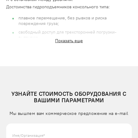
Достоинства гидроподъемников консольного типа:
плавное перемещение, без рывков и риска
повреждения груза;
свободный доступ для трехсторонней погрузки-
выгрузки;
Показать еще
установка не требует регистрации в органах надзора;
простой монтаж с возможностью переустановки на
другое место.
По функциональности оборудование может заменить
грузовые лифты и тросовые аналоги, при этом, более
экономичное в эксплуатации. Рассчитать цену консольного
УЗНАЙТЕ СТОИМОСТЬ ОБОРУДОВАНИЯ С
гидравлического подъемника можно онлайн на нашем
ВАШИМИ ПАРАМЕТРАМИ
сайте.
Мы вышлем вам коммерческое предложение на e-mail
УСТРОЙСТВО КОНСОЛЬНЫХ ГИДРОПОДЪЕМНИКОВ
ПОДЪЕМЛИФТ
Основной элемент подъемника – это грузовая платформа с
Имя/Организация*