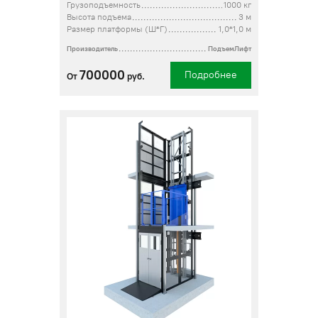
Грузоподъемность
1000 кг
Высота подъема
3 м
Размер платформы (Ш*Г)
1,0*1,0 м
Производитель
ПодъемЛифт
700000
Подробнее
От
руб.