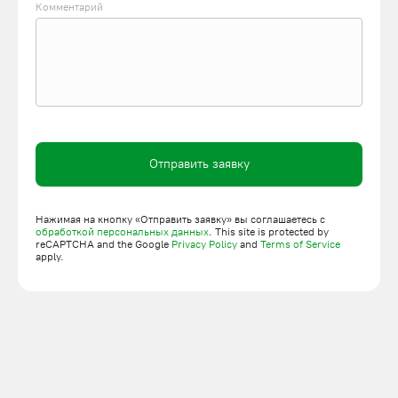
Комментарий
Компания ПодъёмЛифт предлагает купить грузовые лифты
нашего каталога по низким ценам. Возможна доработка
стандартных подъемников, установка дополнительных
компонентов. Принимаем заказы на изготовление по
индивидуальному проекту. Доставляем оборудование и
комплектующие на объект заказчика в Новосибирске,
Отправить заявку
выполняем монтаж и наладку. Оставить заявку можно на
сайте или позвонить менеджерам по телефону.
Нажимая на кнопку «Отправить заявку» вы соглашаетесь с
обработкой персональных данных
. This site is protected by
reCAPTCHA and the Google
Privacy Policy
and
Terms of Service
apply.