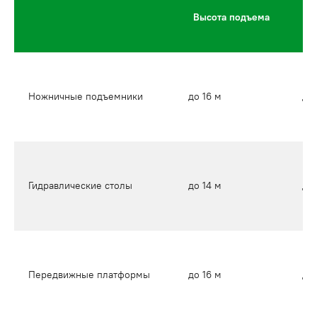
Высота подъема
по
Ножничные подъемники
до 16 м
до 
Гидравлические столы
до 14 м
до 
Передвижные платформы
до 16 м
до 