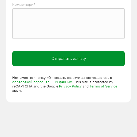
Новосибирске. Мы изготавливаем, монтируем, налаживаем и
Комментарий
обслуживаем ГПО, что позволит избежать простоев. На
поставленные подъемники действует гарантия. Вы можете
оставить онлайн-заявку или позвонить менеджерам по
телефону.
Отправить заявку
Нажимая на кнопку «Отправить заявку» вы соглашаетесь с
обработкой персональных данных
. This site is protected by
reCAPTCHA and the Google
Privacy Policy
and
Terms of Service
apply.