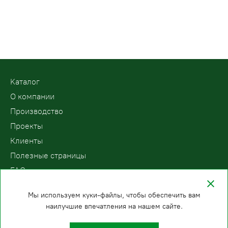
Kаталог
О компании
Производство
Проекты
Клиенты
Полезные страницы
FAQ
Контакты
Мы используем куки-файлы, чтобы обеспечить вам
наилучшие впечатления на нашем сайте.
ООО «ПодъемЛифт»
Бесплатный звонок по России
Политика
8 (800) 200-78-15