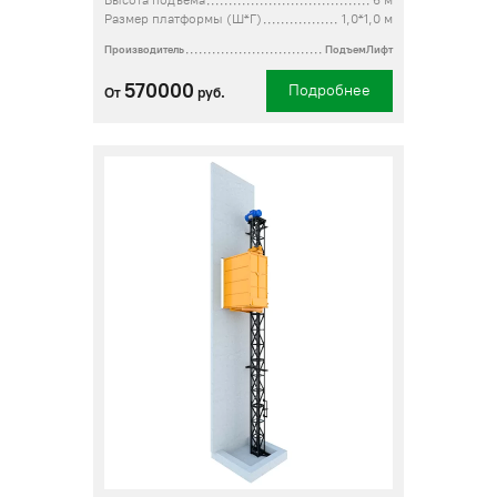
Высота подъема
6 м
Размер платформы (Ш*Г)
1,0*1,0 м
Производитель
ПодъемЛифт
570000
Подробнее
От
руб.