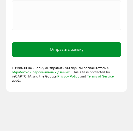
в ПодъемЛифт. Принимаем заказы на изготовление по
индивидуальному проекту с оформлением пакета технико-
эксплуатационной документации. Оказываем услуги
доставки, монтажа и наладки оборудования на объекте
заказчика в Новосибирске. Оставить заявку можно онлайн
или по телефону.
Отправить заявку
Нажимая на кнопку «Отправить заявку» вы соглашаетесь с
обработкой персональных данных
. This site is protected by
reCAPTCHA and the Google
Privacy Policy
and
Terms of Service
apply.