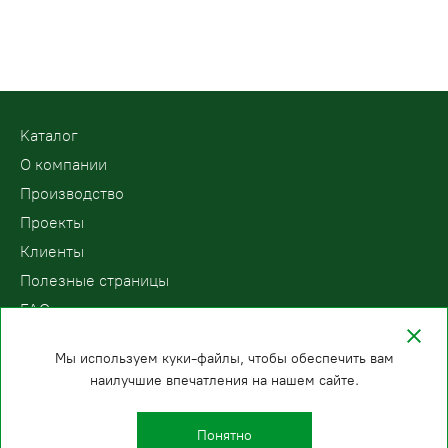
Kаталог
О компании
Производство
Проекты
Клиенты
Полезные страницы
FAQ
Контакты
Мы используем куки-файлы, чтобы обеспечить вам
наилучшие впечатления на нашем сайте.
ООО «ПодъемЛифт»
Бесплатный звонок по России
Политика
8 (800) 200-78-15
конфиденциальности
Понятно