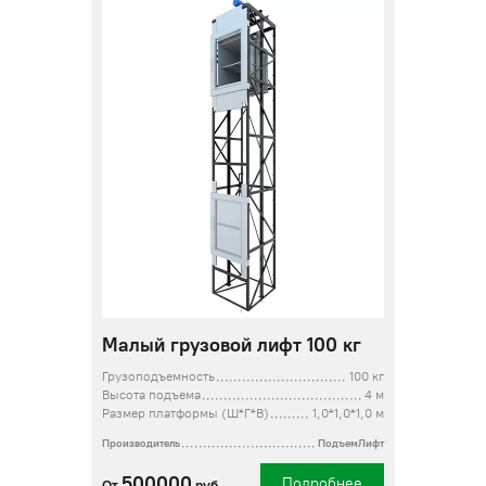
Малый грузовой лифт 100 кг
Грузоподъемность
100 кг
Высота подъема
4 м
Размер платформы (Ш*Г*В)
1,0*1,0*1,0 м
Производитель
ПодъемЛифт
500000
Подробнее
От
руб.