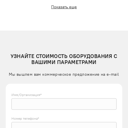
снижение доли ручного труда и нагрузки на
Показать еще
работников;
сокращение численности задействованного персонала.
Для монтажа подъемника не требуется регистрация,
получение разрешений в государственных органах и
РосТехНадзоре.
УЗНАЙТЕ СТОИМОСТЬ ОБОРУДОВАНИЯ С
ОСОБЕННОСТИ МАЛЫХ ГРУЗОВЫХ ЛИФТОВ КАТАЛОГА
ВАШИМИ ПАРАМЕТРАМИ
ПОДЪЁМЛИФТ
Лифт встраивается в существующую шахту или несущую
Мы вышлем вам коммерческое предложение на e-mail
металлоконструкцию, установленную в любом месте здания.
Кабина движется в вертикальном направлении внутри
каркаса за счет подъемного механизма с электроприводом.
Имя/Организация*
Лифт может быть с односторонним или двухсторонним
расположением дверей (проходного типа), что ускоряет
погрузку/выгрузку. В случае доставки продуктов, готовых
блюд, медицинских препаратов обшивка кабины выполнена
Номер телефона*
из нержавеющей стали. Панель управления вынесена за