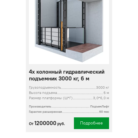
4х колонный гидравлический
подъемник 3000 кг, 6 м
Грузоподъемность
3000 кг
Высота подъема
6 м
Размер платформы (Ш*Г)
3,0*6,0 м
Производитель
ПодъемЛифт
Гарантия расширенная
60 мес
1200000
Подробнее
От
руб.