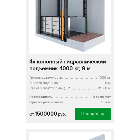
4х колонный гидравлический
подъемник 4000 кг, 9 м
Грузоподъемность
4000 кг
Высота подъема
9 м
Размер платформы (Ш*Г)
3,0*6,0 м
Производитель
ПодъемЛифт
Гарантия расширенная
60 мес
1500000
Подробнее
От
руб.