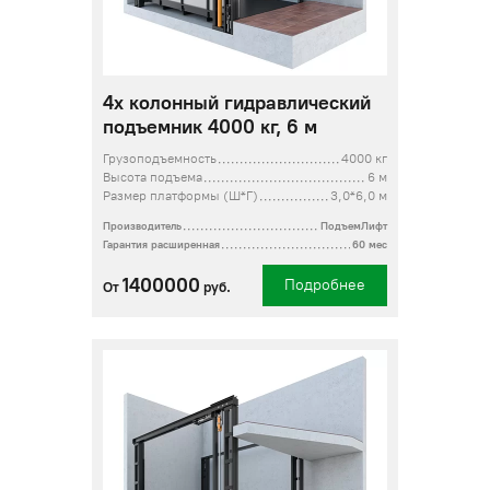
4х колонный гидравлический
подъемник 4000 кг, 6 м
Грузоподъемность
4000 кг
Высота подъема
6 м
Размер платформы (Ш*Г)
3,0*6,0 м
Производитель
ПодъемЛифт
Гарантия расширенная
60 мес
1400000
Подробнее
От
руб.