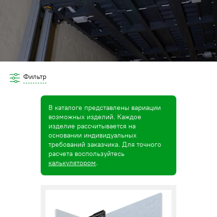
Фильтр
В каталоге представлены вариации
возможных изделий. Каждое
изделие рассчитывается на
основании индивидуальных
требований заказчика. Для точного
расчета воспользуйтесь
калькулятором
.