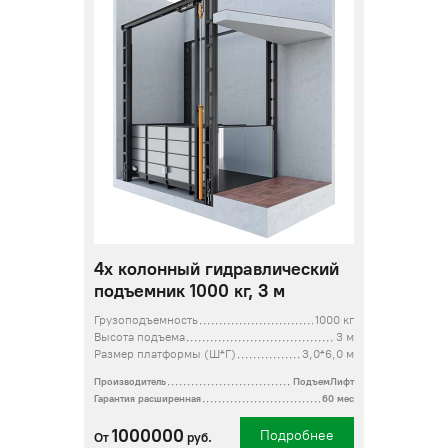
4х колонный гидравлический
подъемник 1000 кг, 3 м
Грузоподъемность
1000 кг
Высота подъема
3 м
Размер платформы (Ш*Г)
3,0*6,0 м
Производитель
ПодъемЛифт
Гарантия расширенная
60 мес
1000000
Подробнее
От
руб.