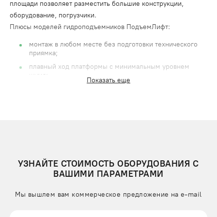
площади позволяет разместить большие конструкции,
оборудование, погрузчики.
Плюсы моделей гидроподъемников ПодъемЛифт:
монтаж в любом месте без подготовки технического
приямка;
плавный ход платформы с минимальным уровнем
шума;
Показать еще
металлические поверхности защищены
антикоррозионным покрытием;
большой рабочий ресурс при несложном
обслуживании.
Цена 4-колонного гидравлического подъемника зависит от
характеристик. Воспользуйтесь нашим онлайн-
калькулятором, чтобы рассчитать стоимость оборудования с
УЗНАЙТЕ СТОИМОСТЬ ОБОРУДОВАНИЯ С
нужными параметрами.
ВАШИМИ ПАРАМЕТРАМИ
Мы вышлем вам коммерческое предложение на e-mail
ОСОБЕННОСТИ ЧЕТЫРЕХКОЛОННЫХ ГИДРАВЛИЧЕСКИХ
ПОДЪЕМНИКОВ