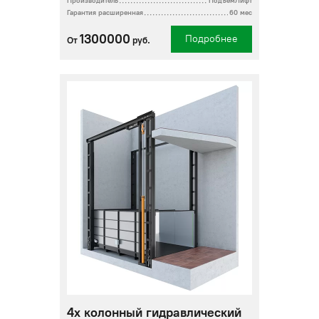
Производитель
ПодъемЛифт
Гарантия расширенная
60 мес
1300000
Подробнее
От
руб.
4х колонный гидравлический