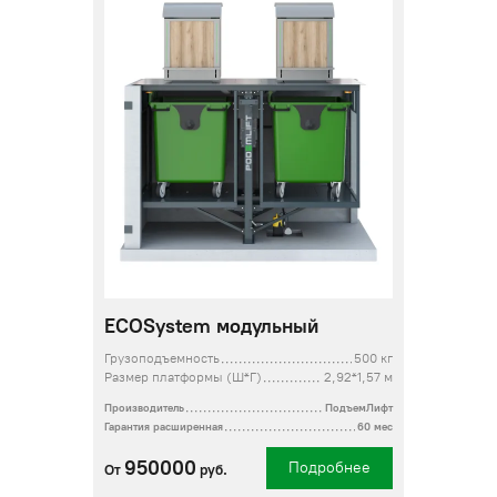
ECOSystem модульный
Грузоподъемность
500 кг
Размер платформы (Ш*Г)
2,92*1,57 м
Производитель
ПодъемЛифт
Гарантия расширенная
60 мес
950000
Подробнее
От
руб.