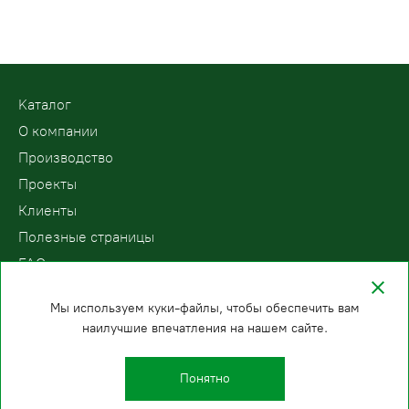
Kаталог
О компании
Производство
Проекты
Клиенты
Полезные страницы
FAQ
Контакты
Мы используем куки-файлы, чтобы обеспечить вам
наилучшие впечатления на нашем сайте.
ООО «ПодъемЛифт»
Бесплатный звонок по России
Политика
8 (800) 200-78-15
конфиденциальности
Понятно
Новосибирск
E-mail: