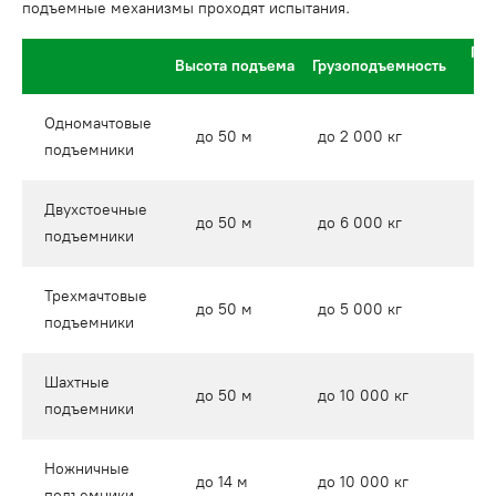
подъемные механизмы проходят испытания.
Габ
Высота подъема
Грузоподъемность
гл
Одномачтовые
д
до 50 м
до 2 000 кг
подъемники
м
Двухстоечные
д
до 50 м
до 6 000 кг
подъемники
м
Трехмачтовые
д
до 50 м
до 5 000 кг
подъемники
м
Шахтные
д
до 50 м
до 10 000 кг
подъемники
м
Ножничные
д
до 14 м
до 10 000 кг
подъемники
1