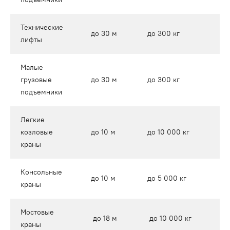
Технические
д
до 30 м
до 300 кг
лифты
м
Малые
д
грузовые
до 30 м
до 300 кг
м
подъемники
Легкие
о
козловые
до 10 м
до 10 000 кг
д
краны
Консольные
в
до 10 м
до 5 000 кг
краны
д
Мостовые
п
до 18 м
до 10 000 кг
краны
м