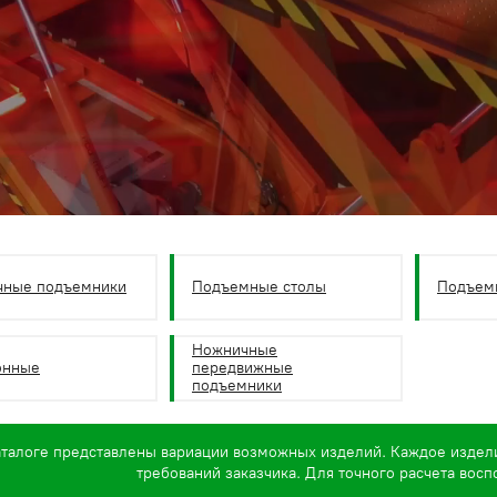
чные подъемники
Подъемные столы
Подъем
Ножничные
онные
передвижные
подъемники
аталоге представлены вариации возможных изделий. Каждое издел
требований заказчика. Для точного расчета вос