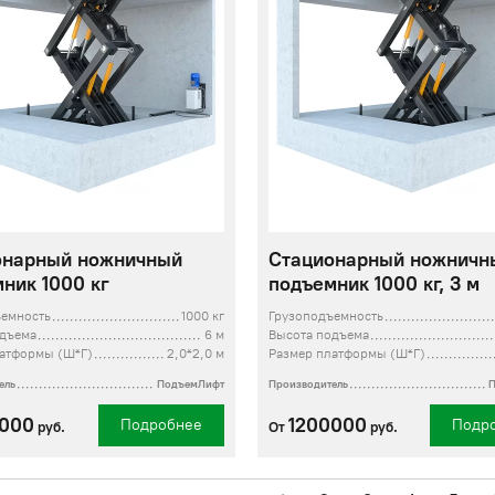
онарный ножничный
Стационарный ножничн
ник 1000 кг
подъемник 1000 кг, 3 м
ъемность
1000 кг
Грузоподъемность
одъема
6 м
Высота подъема
латформы (Ш*Г)
2,0*2,0 м
Размер платформы (Ш*Г)
ель
ПодъемЛифт
Производитель
0000
1200000
Подробнее
Подр
руб.
От
руб.