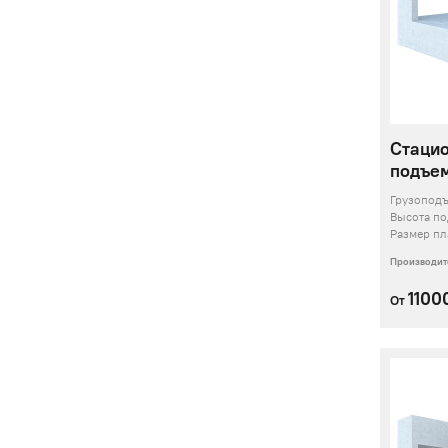
Стаци
подъем
Грузопод
Высота п
Размер п
Производит
1100
От