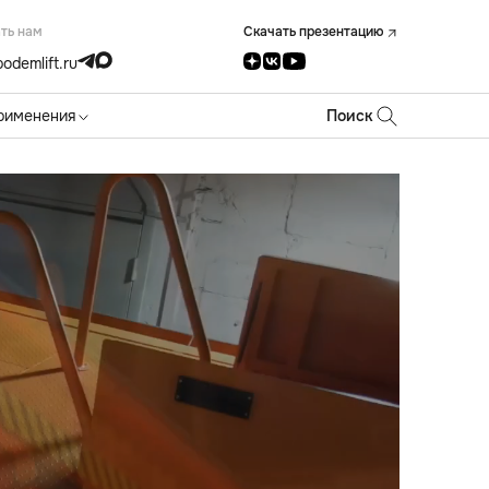
ть нам
Скачать презентацию
odemlift.ru
рименения
Поиск