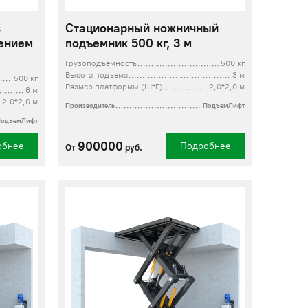
с
Стационарный ножничный
ением
подъемник 500 кг, 3 м
Грузоподъемность
500 кг
Высота подъема
3 м
500 кг
Размер платформы (Ш*Г)
2,0*2,0 м
6 м
2,0*2,0 м
Производитель
ПодъемЛифт
ПодъемЛифт
900000
обнее
Подробнее
От
руб.