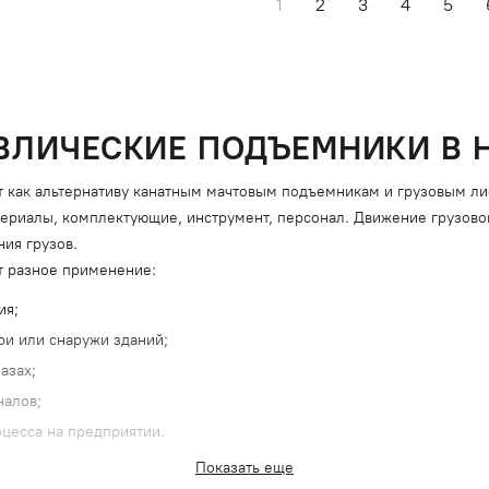
1
2
3
4
5
ВЛИЧЕСКИЕ ПОДЪЕМНИКИ В 
как альтернативу канатным мачтовым подъемникам и грузовым лиф
ериалы, комплектующие, инструмент, персонал. Движение грузово
ия грузов.
т разное применение:
ия;
ри или снаружи зданий;
азах;
налов;
цесса на предприятии.
Показать еще
о-разгрузочные операции и быстро окупается. Для установки его н