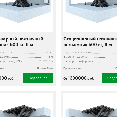
онарный ножничный
Стационарный ножничн
ник 500 кг, 6 м
подъемник 500 кг, 9 м
ъемность
500 кг
Грузоподъемность
одъема
6 м
Высота подъема
латформы (Ш*Г)
2,0*2,0 м
Размер платформы (Ш*Г)
ель
ПодъемЛифт
Производитель
000
1300000
Подробнее
Подр
руб.
От
руб.