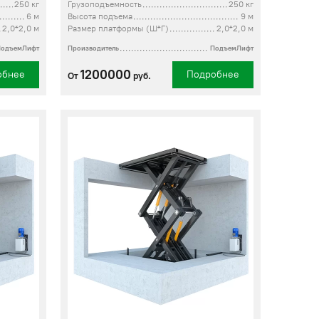
250 кг
Грузоподъемность
250 кг
6 м
Высота подъема
9 м
2,0*2,0 м
Размер платформы (Ш*Г)
2,0*2,0 м
ПодъемЛифт
Производитель
ПодъемЛифт
1200000
обнее
Подробнее
От
руб.