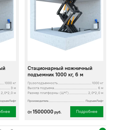
ый
Стационарный ножничный
подъемник 1000 кг, 6 м
1000 кг
Грузоподъемность
1000 кг
3 м
Высота подъема
6 м
2,0*2,0 м
Размер платформы (Ш*Г)
2,0*2,0 м
ПодъемЛифт
Производитель
ПодъемЛифт
1500000
обнее
Подробнее
От
руб.