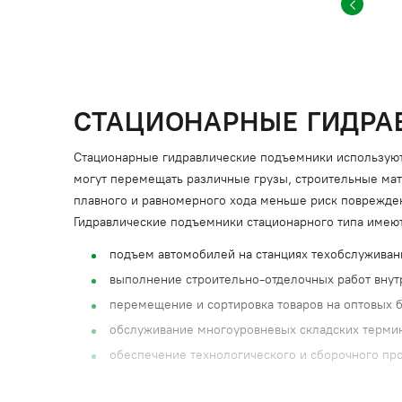
СТАЦИОНАРНЫЕ ГИДРА
Стационарные гидравлические подъемники используют 
могут перемещать различные грузы, строительные мат
плавного и равномерного хода меньше риск поврежден
Гидравлические подъемники стационарного типа имею
подъем автомобилей на станциях техобслуживан
выполнение строительно-отделочных работ внут
перемещение и сортировка товаров на оптовых б
обслуживание многоуровневых складских терми
обеспечение технологического и сборочного про
Грузоподъемное оборудование механизирует погрузочн