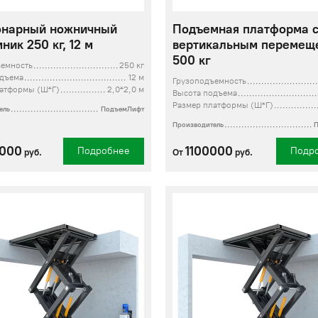
онарный ножничный
Подъемная платформа 
ник 250 кг, 12 м
вертикальным перемещ
500 кг
ъемность
250 кг
одъема
12 м
Грузоподъемность
латформы (Ш*Г)
2,0*2,0 м
Высота подъема
Размер платформы (Ш*Г)
ель
ПодъемЛифт
Производитель
0000
1100000
Подробнее
Подр
руб.
От
руб.