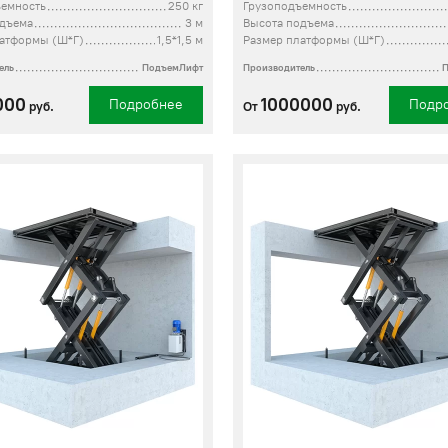
ъемность
250 кг
Грузоподъемность
одъема
3 м
Высота подъема
латформы (Ш*Г)
1,5*1,5 м
Размер платформы (Ш*Г)
ель
ПодъемЛифт
Производитель
000
1000000
Подробнее
Подр
руб.
От
руб.