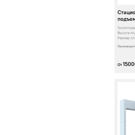
Стаци
подъем
Грузопод
Высота п
Размер п
Производит
150
От