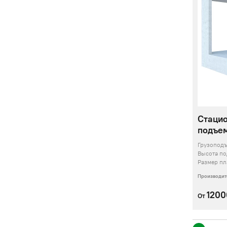
Стаци
подъем
Грузопод
Высота п
Размер п
Производит
120
От