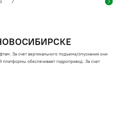
6
7
НОВОСИБИРСКЕ
там. За счет вертикального подъема/опускания они
й платформы обеспечивает гидропривод. За счет
е нужно регистрировать в государственных органах