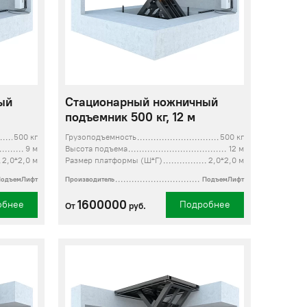
ый
Стационарный ножничный
подъемник 500 кг, 12 м
500 кг
Грузоподъемность
500 кг
9 м
Высота подъема
12 м
2,0*2,0 м
Размер платформы (Ш*Г)
2,0*2,0 м
ПодъемЛифт
Производитель
ПодъемЛифт
1600000
обнее
Подробнее
От
руб.