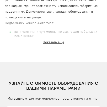
ресторанных комплексах, лабораториях, на строительных
площадках, где нет возможности использовать габаритные
подъемники. Допускается эксплуатация оборудования в
помещении и на улице.
Подъемники консольного типа:
занимают минимум места, что важно для небольших
помещений;
Показать еще
для установки не нужны разрешения, регистрация в
госорганах;
простой принцип управления, не требующий обучения
персонала;
малое энергопотребление и расходы на обслуживание.
Грузовая платформа небольшого размера, что упрощает
выбор места под установку. Погрузочно-разгрузочные
УЗНАЙТЕ СТОИМОСТЬ ОБОРУДОВАНИЯ С
работы можно выполнять сразу с трех сторон, что
ВАШИМИ ПАРАМЕТРАМИ
увеличивает грузооборот.
Мы вышлем вам коммерческое предложение на e-mail
ОСОБЕННОСТИ КОНСОЛЬНЫХ ПОДЪЕМНИКОВ
ПОДЪЕМЛИФТ