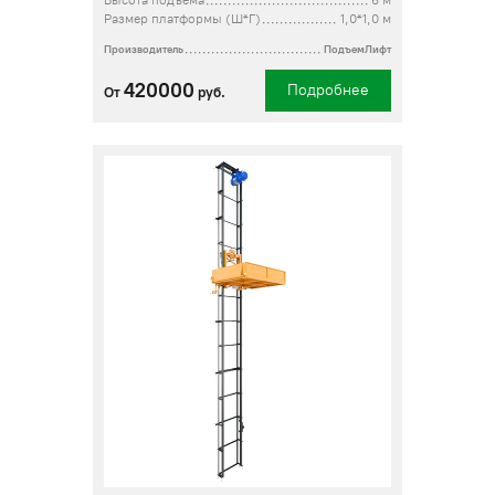
Высота подъема
6 м
Размер платформы (Ш*Г)
1,0*1,0 м
Производитель
ПодъемЛифт
420000
Подробнее
От
руб.