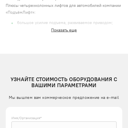
Плюсы четырехколонных лифтов для автомобилей компании
«ПодъёмЛифт»:
большое усилие подъема, развиваемое приводом;
Показать еще
просторная площадка обеспечивает свободное
размещение авто с любыми габаритами;
система безопасности исключает риск повреждения
автомобиля при перемещении;
плавное, равномерное движение платформы без
перекосов.
С помощью лифта можно поднимать/опускать машины с
УЗНАЙТЕ СТОИМОСТЬ ОБОРУДОВАНИЯ С
точной остановкой на нужном уровне, удерживать их на
ВАШИМИ ПАРАМЕТРАМИ
высоте.
Мы вышлем вам коммерческое предложение на e-mail
УСТРОЙСТВО ЧЕТЫРЕХКОЛОННЫХ АВТОМОБИЛЬНЫХ
ЛИФТОВ ПОДЪЕМЛИФТ
Подъемник состоит из четырех металлических колонн,
Имя/Организация*
закрепленных на фундаменте. Между ними расположена
грузовая платформа или кабина, которая приводится в