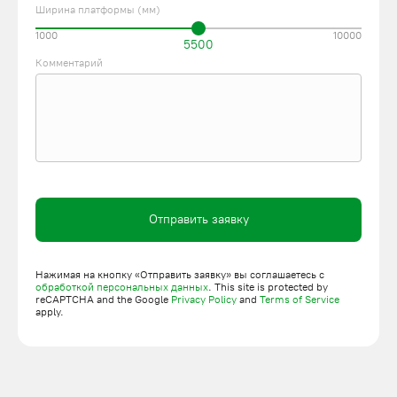
Ширина платформы (мм)
по индивидуальному проекту с учетом требований заказчика.
У нас можно купить четырехколонный автомобильный лифт с
1000
10000
5500
гарантией и доставкой по Новосибирску. Выполняем монтаж
Комментарий
и наладку на объекте, техническое обслуживание лифтов в
течение срока эксплуатации. Подать заявку можно на сайте,
заполнив онлайн-форму, или по телефону.
Отправить заявку
Нажимая на кнопку «Отправить заявку» вы соглашаетесь с
обработкой персональных данных
. This site is protected by
reCAPTCHA and the Google
Privacy Policy
and
Terms of Service
apply.