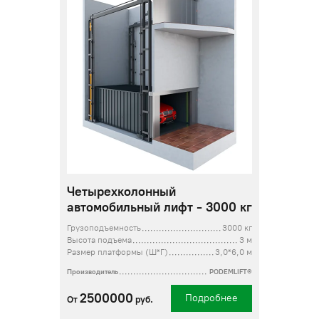
Четырехколонный
автомобильный лифт - 3000 кг
Грузоподъемность
3000 кг
Высота подъема
3 м
Размер платформы (Ш*Г)
3,0*6,0 м
Производитель
PODEMLIFT®
2500000
Подробнее
От
руб.