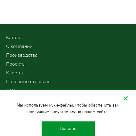
Kаталог
О компании
Производство
Проекты
Клиенты
Полезные страницы
FAQ
Контакты
Мы используем куки-файлы, чтобы обеспечить вам
наилучшие впечатления на нашем сайте.
ООО «ПодъемЛифт»
Бесплатный звонок по России
Политика
8 (800) 200-78-15
конфиденциальности
Понятно
Новосибирск
E-mail: